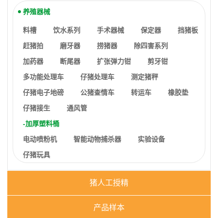
养殖器械
料槽
饮水系列
手术器械
保定器
挡猪板
赶猪拍
磨牙器
捞猪器
除四害系列
加药器
断尾器
扩张弹力钳
剪牙钳
多功能处理车
仔猪处理车
测定猪秤
仔猪电子地磅
公猪查情车
转运车
橡胶垫
仔猪接生
通风管
加厚塑料桶
电动喷粉机
智能动物捕杀器
实验设备
仔猪玩具
猪人工授精
产品样本