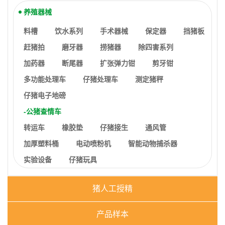
养殖器械
料槽
饮水系列
手术器械
保定器
挡猪板
赶猪拍
磨牙器
捞猪器
除四害系列
加药器
断尾器
扩张弹力钳
剪牙钳
多功能处理车
仔猪处理车
测定猪秤
仔猪电子地磅
公猪查情车
转运车
橡胶垫
仔猪接生
通风管
加厚塑料桶
电动喷粉机
智能动物捕杀器
实验设备
仔猪玩具
猪人工授精
产品样本